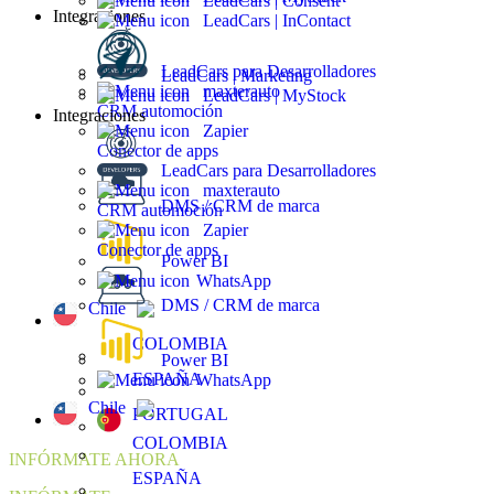
LeadCars | Consent
Integraciones
LeadCars | InContact
LeadCars para Desarrolladores
LeadCars | Marketing
maxterauto
LeadCars | MyStock
CRM automoción
Integraciones
Zapier
Conector de apps
LeadCars para Desarrolladores
maxterauto
DMS / CRM de marca
CRM automoción
Zapier
Conector de apps
Power BI
WhatsApp
DMS / CRM de marca
Chile
COLOMBIA
Power BI
ESPAÑA
WhatsApp
Chile
PORTUGAL
COLOMBIA
INFÓRMATE AHORA
ESPAÑA