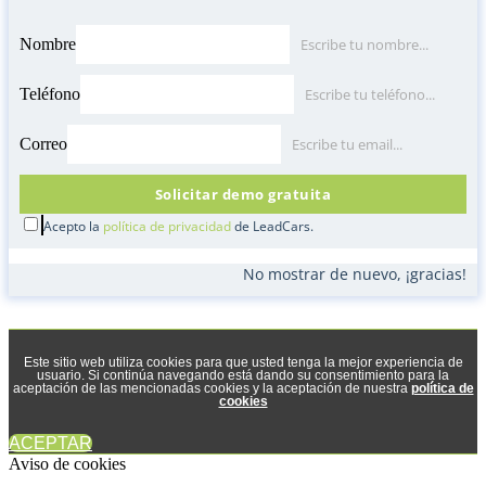
Nombre
Escribe tu nombre...
Teléfono
Escribe tu teléfono...
Correo
Escribe tu email...
Solicitar demo gratuita
Acepto la
política de privacidad
de LeadCars.
No mostrar de nuevo, ¡gracias!
Este sitio web utiliza cookies para que usted tenga la mejor experiencia de
usuario. Si continúa navegando está dando su consentimiento para la
aceptación de las mencionadas cookies y la aceptación de nuestra
política de
cookies
ACEPTAR
Aviso de cookies