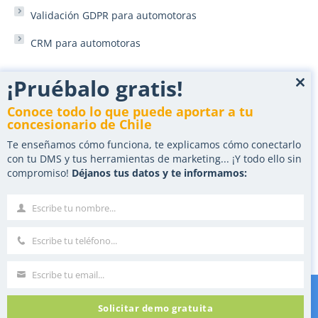
Validación GDPR para automotoras
CRM para automotoras
¡Pruébalo gratis!
App Chat automotoras autos
Clo
this
Conoce todo lo que puede aportar a tu
Agencia digital automoción: gestiona mejor los leads
mod
concesionario de Chile
Zapier para marketing automotoras
Te enseñamos cómo funciona, te explicamos cómo conectarlo
con tu DMS y tus herramientas de marketing... ¡Y todo ello sin
compromiso!
Déjanos tus datos y te informamos:
Marketing para automotoras: consigue ventas online
Marketing y landings para automoción
Escribe tu nombre...
Nombre
Nurturing automático de leads
Escribe tu teléfono...
Teléfono
Escribe tu email...
Correo
Solicitar demo gratuita
©2025 Tilo Motion SL