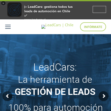
×
▷ LeadCars: gestiona todos tus
leads de automoción en Chile
✅
www.leadcars.cl
INFÓRMATE
LeadCars:
La herramienta de
GESTIÓN DE LEADS
100% para automoción