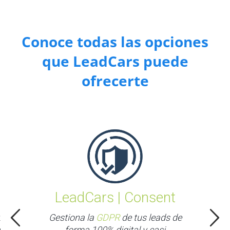
Conoce todas las opciones
que LeadCars puede
ofrecerte
LeadCars | Consent
Lea
Gestiona la
GDPR
de tus leads de
Ge
forma 100% digital y casi
lla