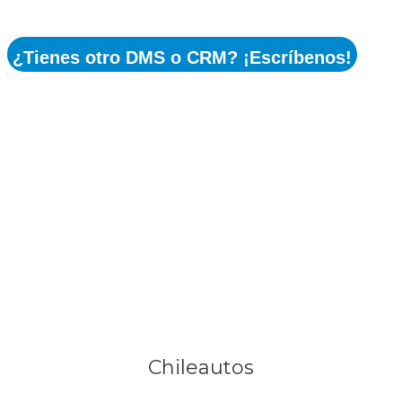
¿Tienes otro DMS o CRM? ¡Escríbenos!
Y también con los
principales portales
verticales de venta de
vehículos VO y VN
Chileautos