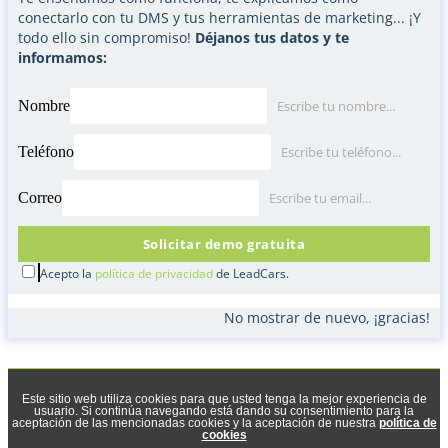
conectarlo con tu DMS y tus herramientas de marketing... ¡Y
todo ello sin compromiso!
Déjanos tus datos y te
informamos:
Nombre
Escribe tu nombre...
Teléfono
Escribe tu teléfono...
Correo
Escribe tu email...
Solicitar demo gratuita
Acepto la
política de privacidad
de LeadCars.
No mostrar de nuevo, ¡gracias!
Este sitio web utiliza cookies para que usted tenga la mejor experiencia de
usuario. Si continúa navegando está dando su consentimiento para la
aceptación de las mencionadas cookies y la aceptación de nuestra
política de
cookies